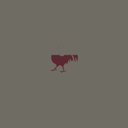
ANFRAGEN
Ferienwohnung Leitn
2-4 Personen (2 fixe Betten)
45m²
ab 105€
für 2 Erwachsene
Haustiere sind in dieser Wohnung erlaubt.