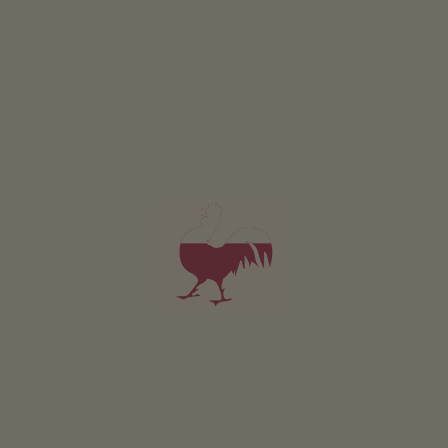
Pöderhof
Martin Pircher
Laas
(Vinschgau)
Bauernhof mit Obstanbau
4,8
"Ausgezeichnet"
(29 Bewertungen)
Fewo ab 89€
pro Nacht