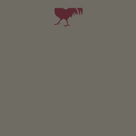
Bauernhof mit biologischer Landwirtschaft, Obstanbau, Weinanbau
4,8
"Sehr gut"
(9 Bewertungen)
Fewo ab 84€
pro Nacht
Edelweisshof
Georg Oberpertinger
Klausen
(Eisacktal)