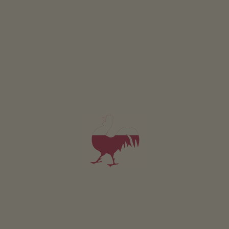
Schantlhof
Daniela und Christoph Mair
Völs am Schlern
(Dolomiten)
Bauernhof mit Viehhaltung
5,0
"Sehr gut"
(19 Bewertungen)
Fewo ab 80€
pro Nacht