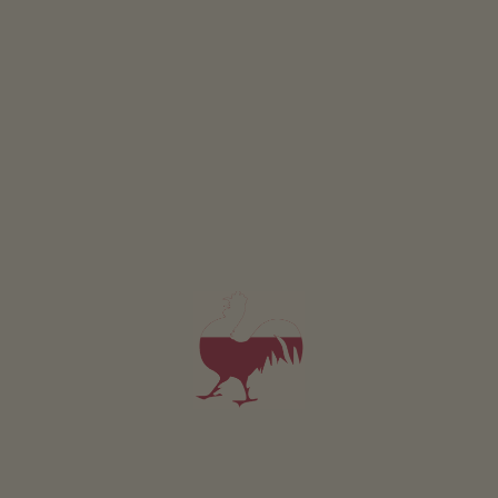
Goaslschnöllen
Wann
Samstag, 12.07.2025
10:00 Uhr
Wo
Villnöss
Mit Freunden teilen
0
HÖFE ANSEHEN
0
Höfe gefunden