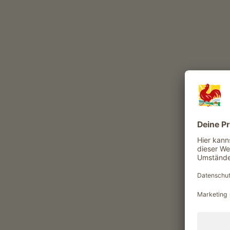
In Winter: Auf Grund von Temperatursch
Minustemperaturen kann es vorkommen, 
dringend zur Vorsicht und empfehlen d
für Wanderschuhe (Grödel).
Wir empfehlen zudem, sich im Vorfeld übe
Eine familienfreundliche Wanderung zum 
Mit dem Linienbus bis zur Haltestelle Al
Linienbus 204 Hafling - Vöran - Mölten 
Linienbus 225 Meran - Hafling - Falzebe
Nr. 204)