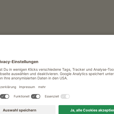
wankungen bzw. nächtlichen
dass die Wanderwege eisig sind. Wir raten
ie Mitnahme und Verwendung von Schneeketten
r die aktuelle Situation zu informieren.
Freiluftkino in Vöran.
penrose:
- Terlan - Bozen
n (bis nach Hafling Dorf, dort Umstieg in Linie