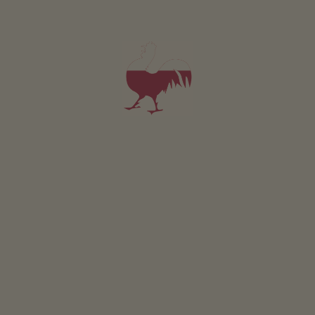
Nachhaltiger Urlaub
Energiegewinnung aus Holz: Stückholzheizung
Sonstige Dienstleistungen
WLAN im öffentlichen Bereich
Brötchenservice
Getränkeservice
Lage & Anreise
ROUTE BERECHNEN
In der Nähe
zur Ortsmitte
1.5
km
nächste Haltestelle
1.5
km
zum Einkaufen
1.5
km
zum Gastbetrieb
2
km
zum Radweg
3
km
zum Skigebiet
20
km
zum Badesee
9
km