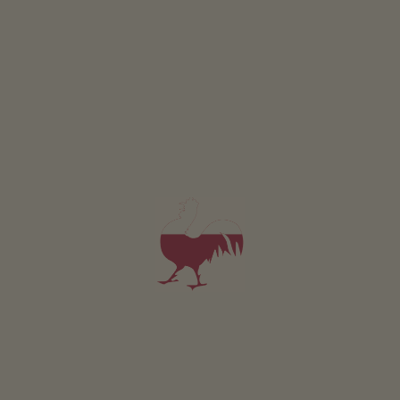
2-5 Personen (3 fixe Betten)
50m²
ab 110€
für 2 Erwachsene inkl. Frühstück
Haustiere sind in dieser Wohnung erlaubt.
DETAILS UND VERFÜGBARKEIT
ANFRAGEN
BUCHEN