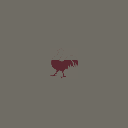
Ferienwohnung Dolomiten
2-4 Personen (4 fixe Betten)
43m²
ab 120€
für 2 Erwachsene
Haustiere sind in dieser Wohnung erlaubt.
DETAILS UND VERFÜGBARKEIT
ANFRAGEN