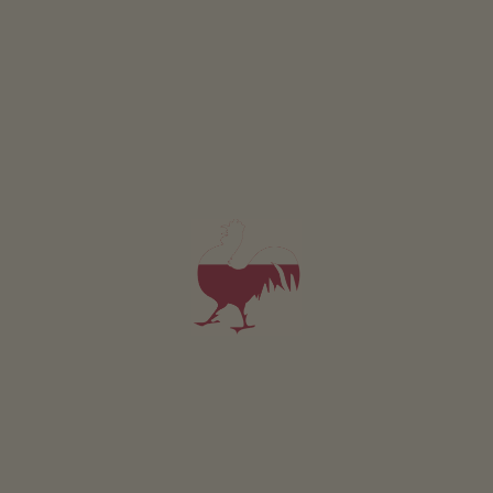
Monolokal Tal
2-4 Personen (2 fixe Betten)
30m²
ab 65€
für 2 Erwachsene inkl. Frühstück
Haustiere sind in dieser Wohnung erlaubt.
DETAILS UND VERFÜGBARKEIT
ANFRAGEN
Für alle unsere Unterkünfte gilt
Außenbereich