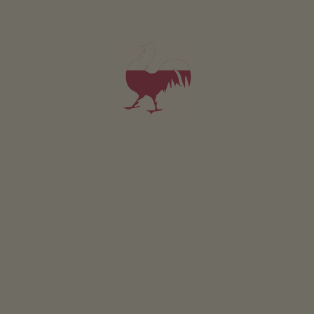
Für alle unsere Unterkünfte gilt
Lage & Anreise
ROUTE BERECHNEN
In der Nähe
zur Ortsmitte
2.6
km
nächste Haltestelle
2.6
km
zum Einkaufen
2.6
km
zum Gastbetrieb
2.6
km
zum Radweg
0
km
zum Skigebiet
300
m
zur Loipe
3
km
zur Rodelbahn
3
km
zum Badesee
14
km
Mittermair Hof