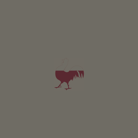
Fontenaihof
Engelbert Gunsch
Mals
(Vinschgau)
Bauernhof mit biologischer Landwirtschaft, Viehhaltung
Frühstück
5,0
"Ausgezeichnet"
(22 Bewertungen)
Fewo ab 130€
pro Nacht