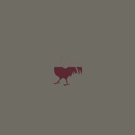
POSITION AUF KARTE
Entfernung 1,5 km
4,9
"Sehr gut"
(5 Bewertung)
Fewo ab 65€
pro Nacht
WEITERE ERGEBNISSE LADEN