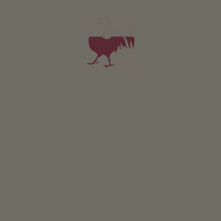
der präparierten Forststraße unterhalb des
Peitlerkofels. Der Rundgang ist gut beschildert.
(Achtung: Fußgänger bitte Langlaufloipe meiden).
GEWINNSPIEL
Mitmachen & gewinnen
VERANSTALTUNGEN
Auf einen Blick
ONLINESHOP
Produkte vom Bauern