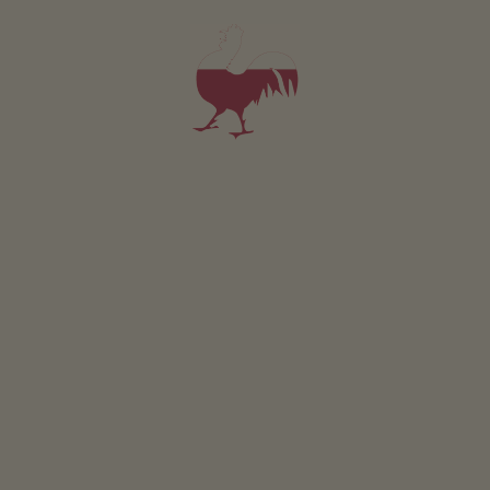
reichliche Sortiment an Sportmode, Sportartikel,
Delikatessen und SKI Rental.
GEWINNSPIEL
Mitmachen & gewinnen
VERANSTALTUNGEN
Auf einen Blick
ONLINESHOP
Produkte vom Bauern
KINDERPARADIES