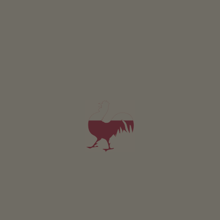
Ab Haltestelle auf Höfestraße (Mark. 7) nach Mellaun
und ansteigend zum Oberplattnerhof. Auf Feldweg
rechts (Mark. 18) zum Wieser Bildstock. Abstieg (Mark. 8)
nach Klerant, dort nordwärts (Mark. 12) nach Mellaun
zum Ausgangspunkt.
https://www.google.de/maps/dir//46.6951275,11.6678175/@46
Bus 321
Informationen zu den öffentlichen Verkehrsmitteln
finden Sie unter
https://altoadigemobilita.info/
oder im
Infopoint mobile (Tel: +39 0471 220880; Mail:
contact@suedtirolmobil.info
)