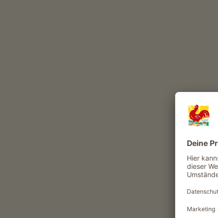
Beste Jahreszeit
08:00 - 17:00
MO
DI
MI
DO
Das Langental verwandelt sich im Winter
werden vom Schnee weiß bedeckt und gib
zum Ende des Tales kann man sich fortb
Waldes verzaubern lassen.
Über das Grödnertal bis Wolkenstein, da
zum Parkplatz La Ciajota.