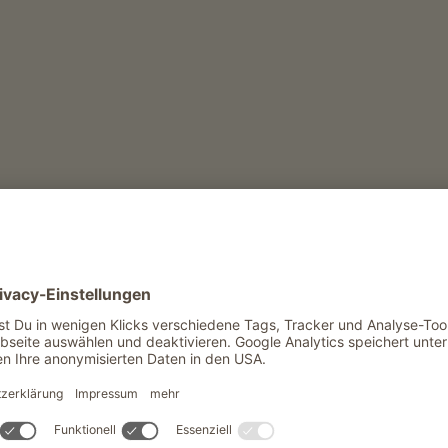
FR
SA
SO
 in einer Zauberwelt. Die einst grünen Wiesen
t den ganzen eine mystische Atmosphäre. Bis
ewegen und sich von der stille und Ruhe des
nn der Beschilderung “Langental” folgen bis