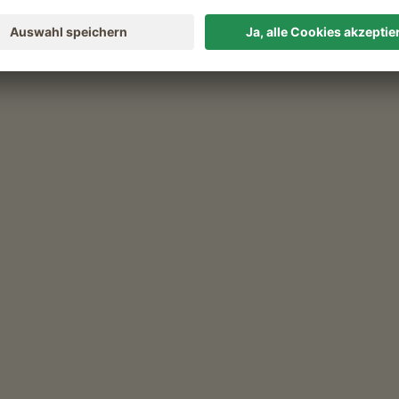
kt sich über das ganze Langental. Die Loipe
laufen können Sie sich in an der Idyllik des
dem Langlaufzentrum. Sie haben die
trum auszuleihen und sich von einem
lassen. In der Nähe des Zentrums befinden sich
ie sich nach dem Langlaufen stärken können.