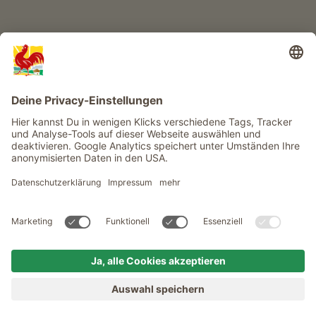
Service
Privacy
Newsletter
© Roter Hahn - Das Qualitätssiegel der Südtiroler Bauernhöfe .
Offizielles Portal für Urlaub auf dem Bauernhof in Südtirol
produced by
MENÜ
BAUERNHÖFE
SEHNSUCHT