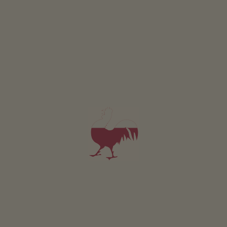
GEWINNSPIEL
Mitmachen & gewinnen
VERANSTALTUNGEN
Auf einen Blick
ONLINESHOP
Produkte vom Bauern
KINDERPARADIES
Abenteuer Bauernhof