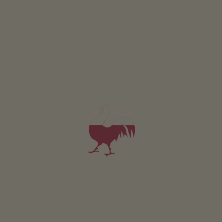
GEWINNSPIEL
Mitmachen & gewinnen
VERANSTALTUNGEN
Auf einen Blick
ONLINESHOP
Produkte vom Bauern
KINDERPARADIES
Abenteuer Bauernhof