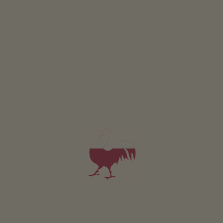
GEWINNSPIEL
Mitmachen & gewinnen
VERANSTALTUNGEN
Auf einen Blick
ONLINESHOP
Produkte vom Bauern