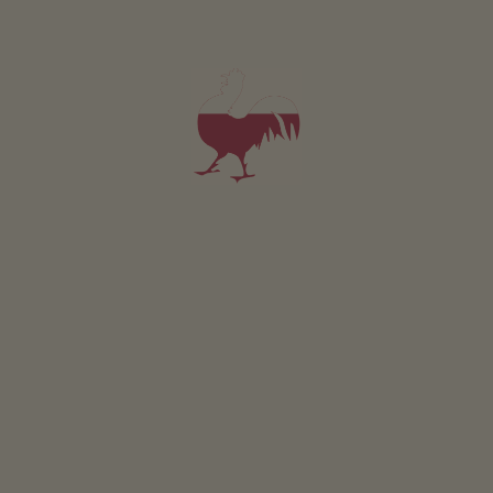
Saisonszeiten: Januar bis Ende Februar
Naturbahn: ja
Natursee: ja
GEWINNSPIEL
Mitmachen & gewinnen
VERANSTALTUNGEN
Auf einen Blick
ONLINESHOP
Produkte vom Bauern