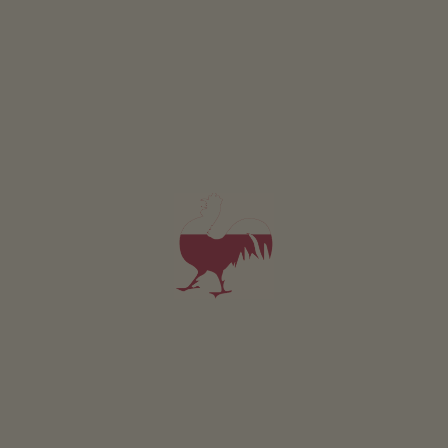
JAN
FEB
MÄR
APR
MAI
JUN
JUL
AUG
SEP
OKT
NOV
DEZ
Ladestation für vier Fahrräder mit 230-Volt-Steckdosen.
Kostenlos und jederzeit frei zugänglich.
Ladekabel in St. Leonhard beim Infobüro und in der
Eisdiele Pichler gegen Kaution erhältlich.
Von Meran kommend ins Passeiertal bis nach St.
Leonhard.
Der Ausgangspunkt ist mit folgenden öffentlichen
Verbindungen einfach zu erreichen: Mit dem Bus Linie
240 von Meran bis St. Leonhard.