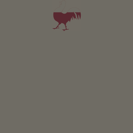
GEWINNSPIEL
Mitmachen & gewinnen
VERANSTALTUNGEN
Auf einen Blick
ONLINESHOP
Produkte vom Bauern
KINDERPARADIES
Abenteuer Bauernhof