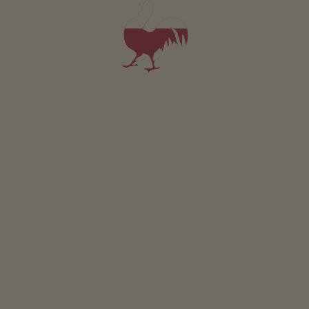
GEWINNSPIEL
Mitmachen & gewinnen
VERANSTALTUNGEN
Auf einen Blick
ONLINESHOP
Produkte vom Bauern
KINDERPARADIES
Abenteuer Bauernhof