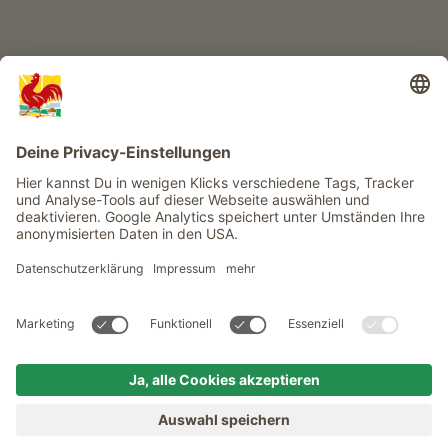
Service
Privacy
Newsletter
© Roter Hahn - Das Qualitätssiegel der Südtiroler Bauernhöfe .
Offizielles Portal für Urlaub auf dem Bauernhof in Südtirol
produced by
MENÜ
BAUERNHÖFE
SEHNSUCHT