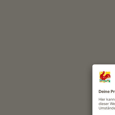
Beste Jahreszeit
JAN
FEB
MÄR
APR
MAI
JUN
Ein Spaziergang für Naturliebhaber
Der Themenweg führt von Natz nach Raa
gibt Einblick in die Naturschönheiten de
entlang des Weges erfahren Sie Wissens
und das Apfelland Südtirol.