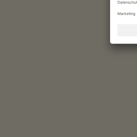
Der Start dieser Rundwanderung ist der D
Straße Richtung Viums, dann links auf
abbiegen, nach dem Biotop links dem Hi
folgen. Weiter auf dem Weg bis zur Kreu
Apfelweg folgend über den Mesnerbühel 
das Biotop Raiermoos mit seiner faszinie
der Apfelweg ansteigend an einem große
nach Natz. Dieser kurz nach Süden folgen
nächsten Kreuzung links in Richtung Nor
Kreuzweg geht es zum Ausgangspunkt ins