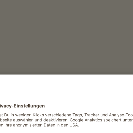
JUL
AUG
SEP
OKT
NOV
DEZ
s und wieder zurück zum Ausgangspunkt und
s Gebietes. Auf zahlreichen Informationstafeln
wertes über den Apfelanbau in Natz-Schabs