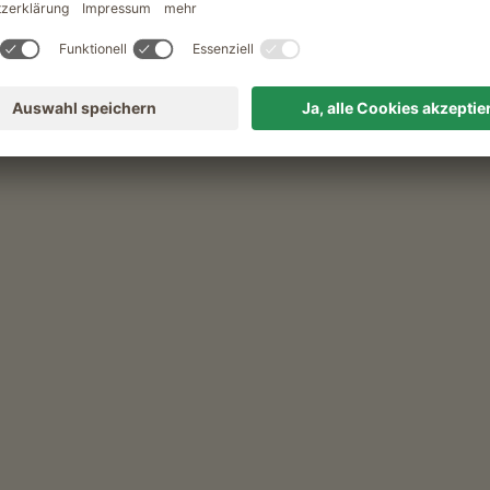
orfplatz in Natz. Kurz wandern Sie auf der
 einem Nebenweg zum Biotop Sommersürs
nweisschild Apfelweg bis zum Flötscher Weiher
zung. Hier die Straße überqueren und der Mark.
in Richtung Raas wandern. Hier erreichen Sie
renden Pflanzen- und Tierwelt. Ab hier führt
n Speicherbecken vorbei zur Landesstraße
, dann rechts von der Straße abbiegen. An der
den, dann scharf rechts abbiegen. Auf dem
 Dorfzentrum von Natz zurück.