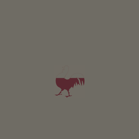
Frühstück
5,0
"Sehr gut"
(8 Bewertungen)
Fewo ab 100€
pro Nacht
Hinterhauserhof
Daniel Hofer
St. Lorenzen
(Dolomiten)